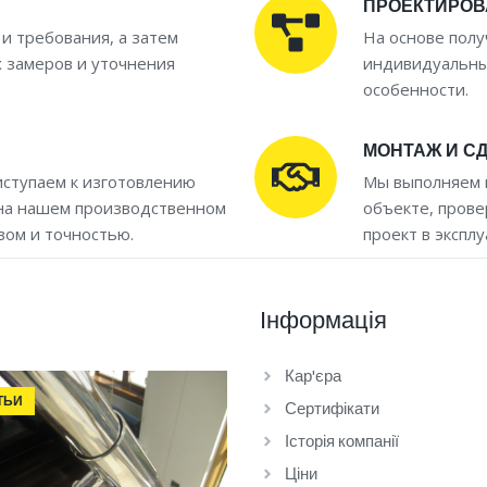
ПРОЕКТИРОВ
и требования, а затем
На основе пол
 замеров и уточнения
индивидуальный
особенности.
МОНТАЖ И С
иступаем к изготовлению
Мы выполняем 
 на нашем производственном
объекте, прове
вом и точностью.
проект в экспл
Інформація
Кар'єра
ТЬИ
Сертифікати
Історія компанії
Ціни