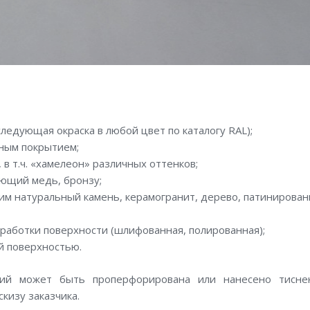
ледующая окраска в любой цвет по каталогу RAL);
рным покрытием;
в т.ч. «хамелеон» различных оттенков;
ющий медь, бронзу;
м натуральный камень, керамогранит, дерево, патинирова
работки поверхности (шлифованная, полированная);
й поверхностью.
лий может быть проперфорирована или нанесено тиснен
кизу заказчика.