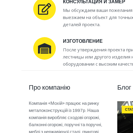
КОНСУЛЬТАЦИЯ И ЗАМЕР
Мы обсуждаем ваши пожелания 
выезжаем на объект для точных
деталей проекта.
ИЗГОТОВЛЕНИЕ
После утверждения проекта пр
лестницы или другого изделия
оборудовании с высоким качест
Про компанію
Блог
Компанія «Мохій» працює на ринку
СТА
металоконструкцій із 1997р. Наша
компанія виробляє сходові огорожі,
балконні огорожі, поручні та поручні,
меблі з нержавіючої сталі, гвинтові