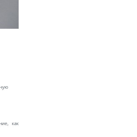
нную
ие, как