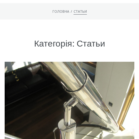
Головна
/
ГОЛОВНА
СТАТЬИ
Перила
Вироби з нержавійки
Категорія:
Статьи
Сходи
Послуги
Меблі з нержавіючої сталі
Фурнітура для перил
Новини
Контакти