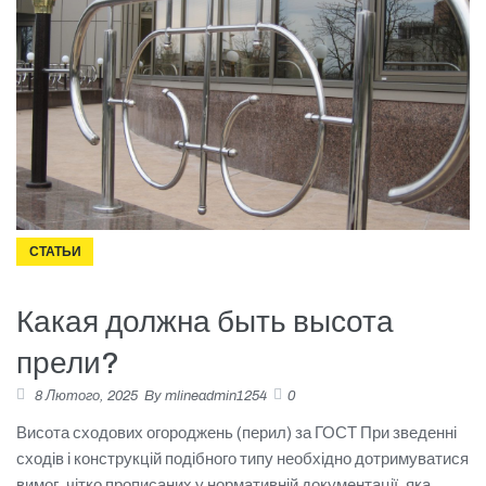
СТАТЬИ
Какая должна быть высота
прели?
8 Лютого, 2025
By
mlineadmin1254
0
Висота сходових огороджень (перил) за ГОСТ При зведенні
сходів і конструкцій подібного типу необхідно дотримуватися
вимог, чітко прописаних у нормативній документації, яка